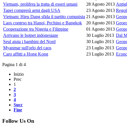
Vietnam, prolifera la tratta di esseri umani
28 Agosto 2013
Antig
Tapei comprerà armi dagli USA
23 Agosto 2013
Regol
Vietnam: Hieu Dang sfida il partito comunista
21 Agosto 2013
Geopo
Laos conteso tra Hanoi, Pechino e Bangkok
20 Agosto 2013
Geoe
Cooperazione tra Nigeria e Filippine
01 Agosto 2013
Geopo
Arrivano le botnet indonesiane
30 Luglio 2013
Dal 
Seul aiuta i bambini del Nord
30 Luglio 2013
Geopo
Myanmar sull'orlo del caos
23 Luglio 2013
Geopo
Caro affitti a Hong Kong
23 Luglio 2013
Econo
Pagina 1 di 4
Inizio
Prec
1
2
3
4
Succ
Fine
Follow Us On