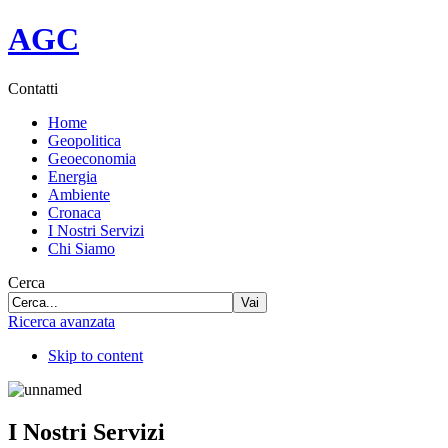
Skype:
AGC communication
P.IVA: 03994900409
AGC
La redazione di AGC si trova
in Via Degli Scipioni 252,
00192 R
Contatti
Home
Geopolitica
Geoeconomia
Energia
Ambiente
Cronaca
I Nostri Servizi
Chi Siamo
Cerca
Vai
Ricerca avanzata
Skip to content
I Nostri Servizi