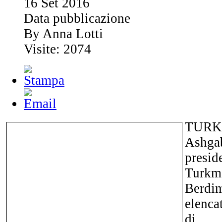
16
Set
2016
Data pubblicazione
By Anna Lotti
Visite: 2074
TUR
Ashga
pre
Turkm
Berd
elencat
di s