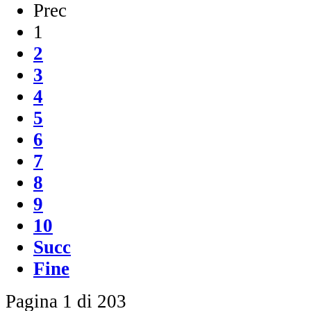
Prec
1
2
3
4
5
6
7
8
9
10
Succ
Fine
Pagina 1 di 203