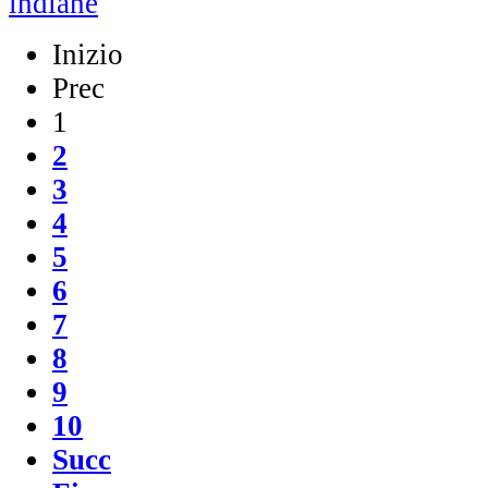
indiane
Inizio
Prec
1
2
3
4
5
6
7
8
9
10
Succ