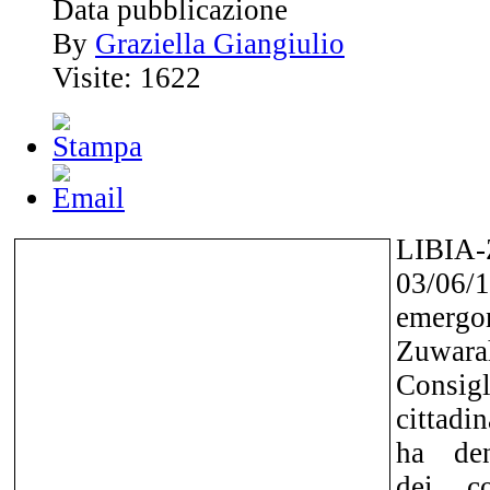
Data pubblicazione
By
Graziella Giangiulio
Visite: 1622
LIBIA-
03/06/1
emerg
Zuwar
Consig
cittadi
ha den
dei c