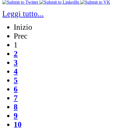
Leggi tutto...
Inizio
Prec
1
2
3
4
5
6
7
8
9
10