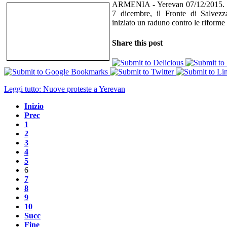
ARMENIA - Yerevan 07/12/2015. In 
7 dicembre, il Fronte di Salve
iniziato un raduno contro le riforme 
Share this post
Leggi tutto: Nuove proteste a Yerevan
Inizio
Prec
1
2
3
4
5
6
7
8
9
10
Succ
Fine