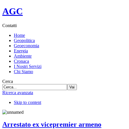
Skype:
AGC communication
P.IVA: 03994900409
AGC
La redazione di AGC si trova
in Via Degli Scipioni 252,
00192 R
Contatti
Home
Geopolitica
Geoeconomia
Energia
Ambiente
Cronaca
I Nostri Servizi
Chi Siamo
Cerca
Vai
Ricerca avanzata
Skip to content
Arrestato ex vicepremier armeno